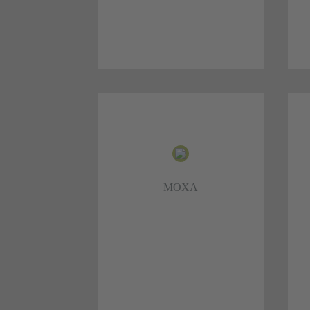
AKUPUNKTUR
Die Akupunktur ist eine traditionelle
Tui
chinesische Heilmethode, bei der
Krä
feine Nadeln in Körperregionen
Qi
gestochen werden. Sie können
MOXA
Beschwerden lindern und den
Heilungsprozess anregen.
Mehr dazu >>>