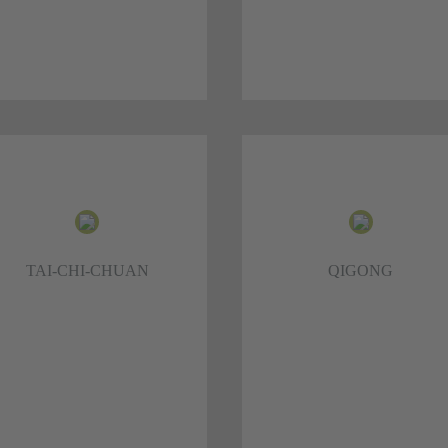
TUINA-MASSAGE
KRÄUTERMEDIZIN
na-Massage ist neben Akupunktur,
Es werden vorwiegend Kräuter
utermedizin, Ernährungslehre und
Wurzeln, Rinden, Samen, Früchte e
 Gong eine der fünf Hauptsäulen
z.T. aber auch mineralische un
der TCM.
tierische Bestandteile verwende
TAI-CHI-CHUAN
QIGONG
Mehr dazu >>>
Mehr dazu >>>