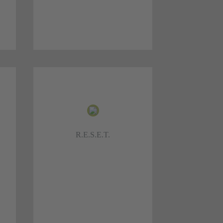
ERNÄHRUNG
,
Basis für ein gesundes Leben ist
tc.,
neben Aktivität und Ruhe eine
d
ausgewogene Ernährung.
t.
R.E.S.E.T.
Mehr dazu >>>